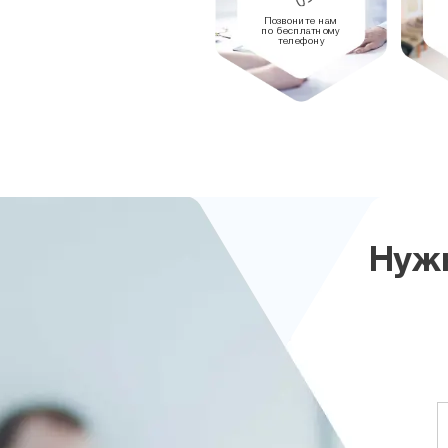
Позвоните нам
по бесплатному
телефону
Нужн