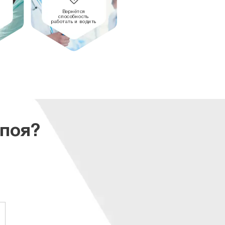
Вернётся
способность
работать и водить
апоя?