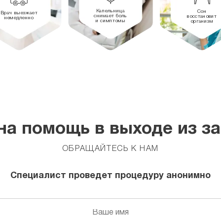
Капельница
Сон
Врач выезжает
снимает боль
восстановит
немедленно
и симптомы
организм
а помощь в выходе из з
ОБРАЩАЙТЕСЬ К НАМ
Специалист проведет процедуру анонимно