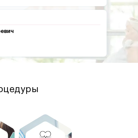
еевич
роцедуры